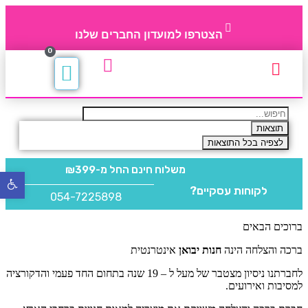
הצטרפו למועדון החברים שלנו
0
תקנון חברי מועדון
החברים של 4party
מוצרים משלימים
תוצאות
לצפיה בכל התוצאות
משלוח חינם
החל מ-₪399
פתח
לקוחות עסקיים?
סרגל
054-7225898
נגישו
ברוכים הבאים
ברכה והצלחה הינה
חנות יבואן
אינטרנטית
לחברתנו ניסיון מצטבר של מעל ל – 19 שנה בתחום החד פעמי והדקורציה
למסיבות ואירועים.