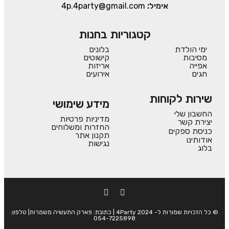
אימיל:
4p.4party@gmail.com
קטגוריות בחנות
ימי הולדת
בלונים
מסיבות
קישוטים
אפייה
אריזות
חגים
אירועים
שירות לקוחות
מידע שימושי
החשבון שלי
מדיניות פרטיות
יצירת קשר
החזרות ומשלוחים
כניסת ספקים
תקנון אתר
אודותינו
נגישות
בלוג
© כל הזכויות שמורות ל- 4Party 2024 | כתובת: פארק התעשיה משמרות| טלפון:
054-7225898