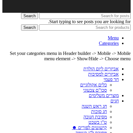
Search
Start typing to see posts you are looking for.
Search
Menu
Categories
Set your categories menu in Header builder -> Mobile -> Mobile
menu element -> Show/Hide -> Choose menu
אביזרים ליום הולדת
אביזרים למסיבות
חד פעמי
כלים אקולוגיים
סכו”ם צבעוני
מוצרים משלימים
חגים
חג ראש השנה
חג סוכות
מסיבת חנוכה
ט”ו בשבט
קישוטים לפורים ☻
מסיבת ל”ג בעומר