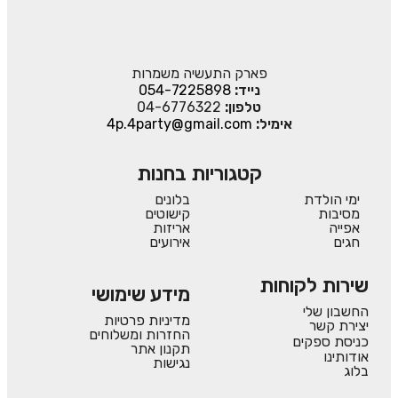
פארק התעשיה משמרות
נייד:
054-7225898
טלפון:
04-6776322
אימיל:
4p.4party@gmail.com
קטגוריות בחנות
ימי הולדת
בלונים
מסיבות
קישוטים
אפייה
אריזות
חגים
אירועים
שירות לקוחות
מידע שימושי
החשבון שלי
מדיניות פרטיות
יצירת קשר
החזרות ומשלוחים
כניסת ספקים
תקנון אתר
אודותינו
נגישות
בלוג