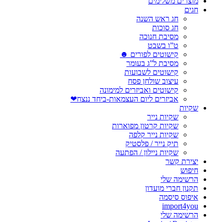
מוצרים משלימים
חגים
חג ראש השנה
חג סוכות
מסיבת חנוכה
ט”ו בשבט
קישוטים לפורים ☻
מסיבת ל”ג בעומר
קישוטים לשבועות
עיצוב שולחן פסח
קישוטים ואביזרים למימונה
אביזרים ליום העצמאות-ביחד ננצח❤
שקיות
שקיות נייר
שקיות קרטון מפוארות
שקיות נייר קלפה
תיק נייר / פלסטיק
שקיות ניילון / הפתעה
יצירת קשר
חיפוש
הרשימה שלי
תקנון חברי מועדון
איפוס סיסמה
import4you
הרשימה שלי