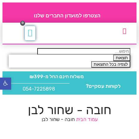
הצטרפו למועדון החברים שלנו
0
תקנון חברי מועדון
החברים של 4party
מוצרים משלימים
תוצאות
לצפיה בכל התוצאות
משלוח חינם
החל מ-₪399
פתח
לקוחות עסקיים?
סרגל
054-7225898
נגישו
חובה - שחור לבן
עמוד הבית
חובה - שחור לבן