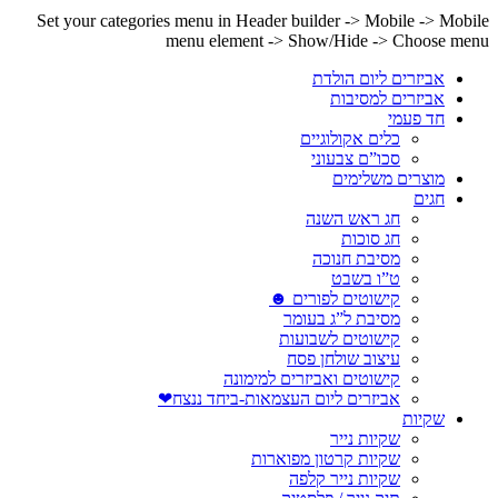
Set your categories menu in Header builder -> Mobile -> Mobile
menu element -> Show/Hide -> Choose menu
אביזרים ליום הולדת
אביזרים למסיבות
חד פעמי
כלים אקולוגיים
סכו”ם צבעוני
מוצרים משלימים
חגים
חג ראש השנה
חג סוכות
מסיבת חנוכה
ט”ו בשבט
קישוטים לפורים ☻
מסיבת ל”ג בעומר
קישוטים לשבועות
עיצוב שולחן פסח
קישוטים ואביזרים למימונה
אביזרים ליום העצמאות-ביחד ננצח❤
שקיות
שקיות נייר
שקיות קרטון מפוארות
שקיות נייר קלפה