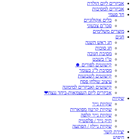
אביזרים ליום הולדת
אביזרים למסיבות
חד פעמי
כלים אקולוגיים
סכו”ם צבעוני
מוצרים משלימים
חגים
חג ראש השנה
חג סוכות
מסיבת חנוכה
ט”ו בשבט
קישוטים לפורים ☻
מסיבת ל”ג בעומר
קישוטים לשבועות
עיצוב שולחן פסח
קישוטים ואביזרים למימונה
אביזרים ליום העצמאות-ביחד ננצח❤
שקיות
שקיות נייר
שקיות קרטון מפוארות
שקיות נייר קלפה
תיק נייר / פלסטיק
שקיות ניילון / הפתעה
יצירת קשר
חיפוש