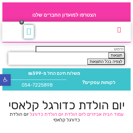
הצטרפו למועדון החברים שלנו
0
תקנון חברי מועדון
החברים של 4party
מוצרים משלימים
תוצאות
לצפיה בכל התוצאות
משלוח חינם
החל מ-₪399
פתח
לקוחות עסקיים?
סרגל
054-7225898
נגישו
יום הולדת כדורגל קלאסי
עמוד הבית
אביזרים ליום הולדת
יום הולדת כדורגל
יום הולדת
כדורגל קלאסי