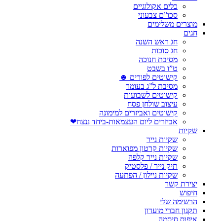
כלים אקולוגיים
סכו”ם צבעוני
מוצרים משלימים
חגים
חג ראש השנה
חג סוכות
מסיבת חנוכה
ט”ו בשבט
קישוטים לפורים ☻
מסיבת ל”ג בעומר
קישוטים לשבועות
עיצוב שולחן פסח
קישוטים ואביזרים למימונה
אביזרים ליום העצמאות-ביחד ננצח❤
שקיות
שקיות נייר
שקיות קרטון מפוארות
שקיות נייר קלפה
תיק נייר / פלסטיק
שקיות ניילון / הפתעה
יצירת קשר
חיפוש
הרשימה שלי
תקנון חברי מועדון
איפוס סיסמה