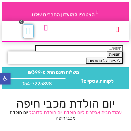
הצטרפו למועדון החברים שלנו
0
תקנון חברי מועדון
החברים של 4party
מוצרים משלימים
תוצאות
לצפיה בכל התוצאות
משלוח חינם
החל מ-₪399
פתח
לקוחות עסקיים?
סרגל
054-7225898
נגישו
יום הולדת מכבי חיפה
עמוד הבית
אביזרים ליום הולדת
יום הולדת כדורגל
יום הולדת
מכבי חיפה