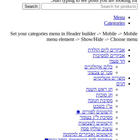
Start typing to see posts you are looking for.
Search
Menu
Categories
Set your categories menu in Header builder -> Mobile -> Mobile
menu element -> Show/Hide -> Choose menu
אביזרים ליום הולדת
אביזרים למסיבות
חד פעמי
כלים אקולוגיים
סכו”ם צבעוני
מוצרים משלימים
חגים
חג ראש השנה
חג סוכות
מסיבת חנוכה
ט”ו בשבט
קישוטים לפורים ☻
מסיבת ל”ג בעומר
קישוטים לשבועות
עיצוב שולחן פסח
קישוטים ואביזרים למימונה
אביזרים ליום העצמאות-ביחד ננצח❤