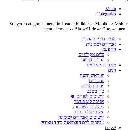
Menu
Categories
Set your categories menu in Header builder -> Mobile -> Mobile
menu element -> Show/Hide -> Choose menu
אביזרים ליום הולדת
אביזרים למסיבות
חד פעמי
כלים אקולוגיים
סכו”ם צבעוני
מוצרים משלימים
חגים
חג ראש השנה
חג סוכות
מסיבת חנוכה
ט”ו בשבט
קישוטים לפורים ☻
מסיבת ל”ג בעומר
קישוטים לשבועות
עיצוב שולחן פסח
קישוטים ואביזרים למימונה
אביזרים ליום העצמאות-ביחד ננצח❤
שקיות