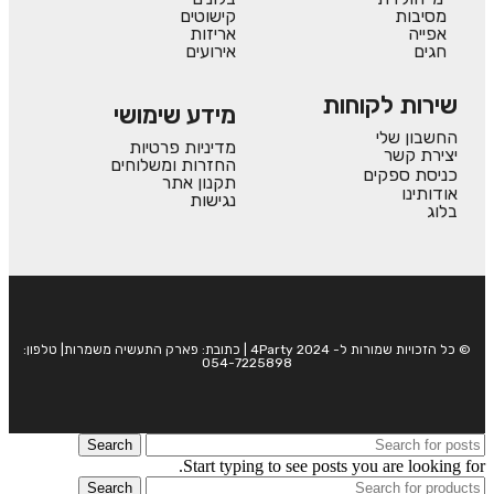
מסיבות
קישוטים
אפייה
אריזות
חגים
אירועים
שירות לקוחות
מידע שימושי
החשבון שלי
מדיניות פרטיות
יצירת קשר
החזרות ומשלוחים
כניסת ספקים
תקנון אתר
אודותינו
נגישות
בלוג
© כל הזכויות שמורות ל- 4Party 2024 | כתובת: פארק התעשיה משמרות| טלפון:
054-7225898
Search
Start typing to see posts you are looking for.
Search