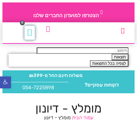
הצטרפו למועדון החברים שלנו
0
תקנון חברי מועדון
החברים של 4party
מוצרים משלימים
תוצאות
לצפיה בכל התוצאות
משלוח חינם
החל מ-₪399
פתח
לקוחות עסקיים?
סרגל
054-7225898
נגישו
מומלץ - דיונון
עמוד הבית
מומלץ - דיונון