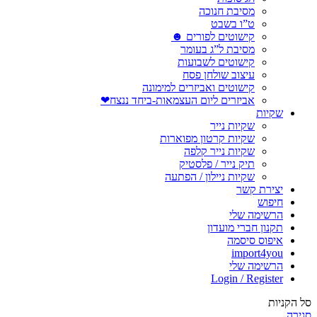
מסיבת חנוכה
ט”ו בשבט
קישוטים לפורים ☻
מסיבת ל”ג בעומר
קישוטים לשבועות
עיצוב שולחן פסח
קישוטים ואביזרים למימונה
אביזרים ליום העצמאות-ביחד ננצח❤
שקיות
שקיות נייר
שקיות קרטון מפוארות
שקיות נייר קלפה
תיק נייר / פלסטיק
שקיות ניילון / הפתעה
יצירת קשר
חיפוש
הרשימה שלי
תקנון חברי מועדון
איפוס סיסמה
import4you
הרשימה שלי
Login / Register
סל הקניות
סגירה