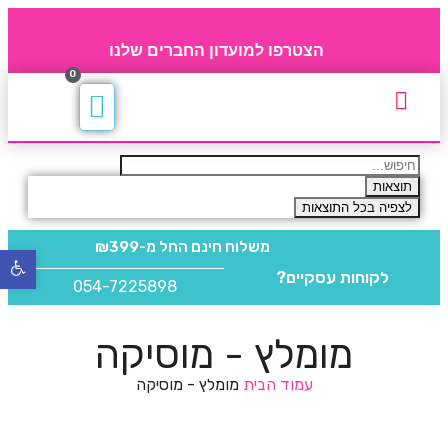
הצטרפו למועדון החברים שלנו
0
תקנון חברי מועדון
החברים של 4party
מוצרים משלימים
תוצאות
לצפיה בכל התוצאות
משלוח חינם
החל מ-₪399
פתח
לקוחות עסקיים?
סרגל
054-7225898
נגישו
מומלץ - מוסיקה
עמוד הבית
מומלץ - מוסיקה