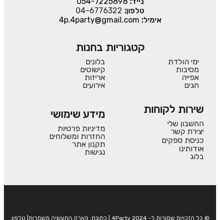
נייד:
054-7225898
טלפון:
04-6776322
אימיל:
4p.4party@gmail.com
קטגוריות בחנות
ימי הולדת
בלונים
מסיבות
קישוטים
אפייה
אריזות
חגים
אירועים
שירות לקוחות
מידע שימושי
החשבון שלי
מדיניות פרטיות
יצירת קשר
החזרות ומשלוחים
כניסת ספקים
תקנון אתר
אודותינו
נגישות
בלוג
© כל הזכויות שמורות ל- 4Party 2024 | כתובת: פארק התעשיה משמרות| טלפון: