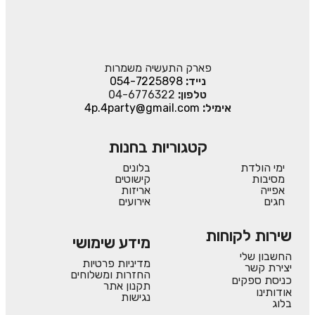
פארק התעשיה משמרות
נייד:
054-7225898
טלפון:
04-6776322
אימיל:
4p.4party@gmail.com
קטגוריות בחנות
ימי הולדת
בלונים
מסיבות
קישוטים
אפייה
אריזות
חגים
אירועים
שירות לקוחות
מידע שימושי
החשבון שלי
מדיניות פרטיות
יצירת קשר
החזרות ומשלוחים
כניסת ספקים
תקנון אתר
אודותינו
נגישות
בלוג