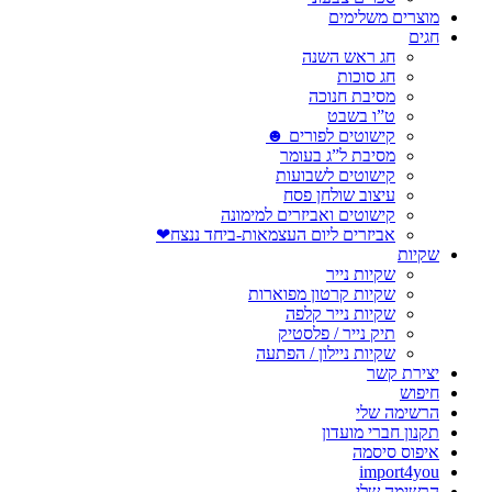
מוצרים משלימים
חגים
חג ראש השנה
חג סוכות
מסיבת חנוכה
ט”ו בשבט
קישוטים לפורים ☻
מסיבת ל”ג בעומר
קישוטים לשבועות
עיצוב שולחן פסח
קישוטים ואביזרים למימונה
אביזרים ליום העצמאות-ביחד ננצח❤
שקיות
שקיות נייר
שקיות קרטון מפוארות
שקיות נייר קלפה
תיק נייר / פלסטיק
שקיות ניילון / הפתעה
יצירת קשר
חיפוש
הרשימה שלי
תקנון חברי מועדון
איפוס סיסמה
import4you
הרשימה שלי