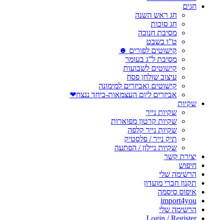
חגים
חג ראש השנה
חג סוכות
מסיבת חנוכה
ט”ו בשבט
קישוטים לפורים ☻
מסיבת ל”ג בעומר
קישוטים לשבועות
עיצוב שולחן פסח
קישוטים ואביזרים למימונה
אביזרים ליום העצמאות-ביחד ננצח❤
שקיות
שקיות נייר
שקיות קרטון מפוארות
שקיות נייר קלפה
תיק נייר / פלסטיק
שקיות ניילון / הפתעה
יצירת קשר
חיפוש
הרשימה שלי
תקנון חברי מועדון
איפוס סיסמה
import4you
הרשימה שלי
Login / Register