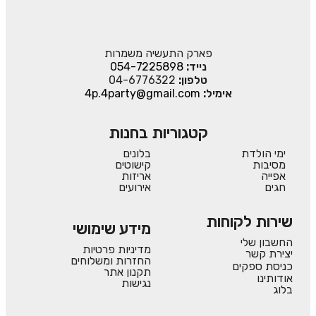
פארק התעשיה משמרות
נייד:
054-7225898
טלפון:
04-6776322
אימיל:
4p.4party@gmail.com
קטגוריות בחנות
ימי הולדת
בלונים
מסיבות
קישוטים
אפייה
אריזות
חגים
אירועים
שירות לקוחות
מידע שימושי
החשבון שלי
מדיניות פרטיות
יצירת קשר
החזרות ומשלוחים
כניסת ספקים
תקנון אתר
אודותינו
נגישות
בלוג