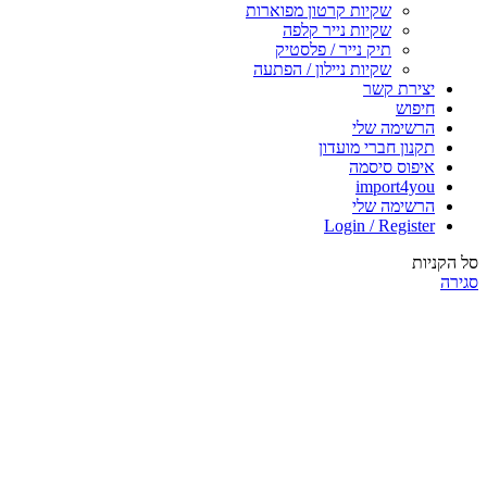
שקיות קרטון מפוארות
שקיות נייר קלפה
תיק נייר / פלסטיק
שקיות ניילון / הפתעה
יצירת קשר
חיפוש
הרשימה שלי
תקנון חברי מועדון
איפוס סיסמה
import4you
הרשימה שלי
Login / Register
סל הקניות
סגירה