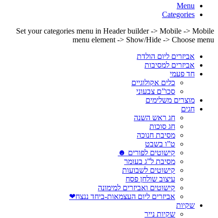
Menu
Categories
Set your categories menu in Header builder -> Mobile -> Mobile
menu element -> Show/Hide -> Choose menu
אביזרים ליום הולדת
אביזרים למסיבות
חד פעמי
כלים אקולוגיים
סכו”ם צבעוני
מוצרים משלימים
חגים
חג ראש השנה
חג סוכות
מסיבת חנוכה
ט”ו בשבט
קישוטים לפורים ☻
מסיבת ל”ג בעומר
קישוטים לשבועות
עיצוב שולחן פסח
קישוטים ואביזרים למימונה
אביזרים ליום העצמאות-ביחד ננצח❤
שקיות
שקיות נייר