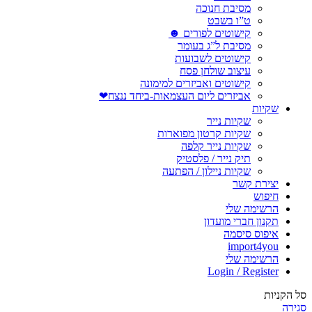
מסיבת חנוכה
ט”ו בשבט
קישוטים לפורים ☻
מסיבת ל”ג בעומר
קישוטים לשבועות
עיצוב שולחן פסח
קישוטים ואביזרים למימונה
אביזרים ליום העצמאות-ביחד ננצח❤
שקיות
שקיות נייר
שקיות קרטון מפוארות
שקיות נייר קלפה
תיק נייר / פלסטיק
שקיות ניילון / הפתעה
יצירת קשר
חיפוש
הרשימה שלי
תקנון חברי מועדון
איפוס סיסמה
import4you
הרשימה שלי
Login / Register
סל הקניות
סגירה