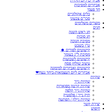
אביזרים ליום הולדת
אביזרים למסיבות
חד פעמי
כלים אקולוגיים
סכו”ם צבעוני
מוצרים משלימים
חגים
חג ראש השנה
חג סוכות
מסיבת חנוכה
ט”ו בשבט
קישוטים לפורים ☻
מסיבת ל”ג בעומר
קישוטים לשבועות
עיצוב שולחן פסח
קישוטים ואביזרים למימונה
אביזרים ליום העצמאות-ביחד ננצח❤
שקיות
שקיות נייר
שקיות קרטון מפוארות
שקיות נייר קלפה
תיק נייר / פלסטיק
שקיות ניילון / הפתעה
יצירת קשר
חיפוש