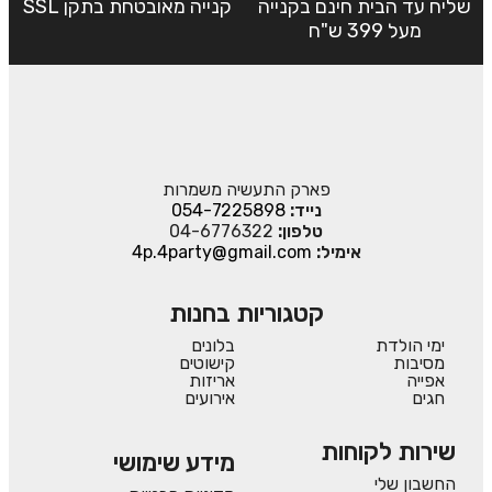
שליח עד הבית חינם בקנייה
קנייה מאובטחת בתקן SSL
מעל 399 ש"ח
פארק התעשיה משמרות
נייד:
054-7225898
טלפון:
04-6776322
אימיל:
4p.4party@gmail.com
קטגוריות בחנות
ימי הולדת
בלונים
מסיבות
קישוטים
אפייה
אריזות
חגים
אירועים
שירות לקוחות
מידע שימושי
החשבון שלי