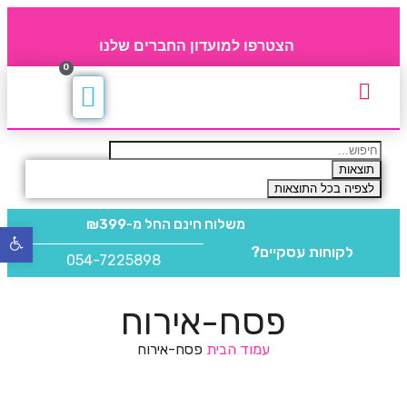
הצטרפו למועדון החברים שלנו
0
תקנון חברי מועדון
החברים של 4party
מוצרים משלימים
תוצאות
לצפיה בכל התוצאות
משלוח חינם
החל מ-₪399
פתח
לקוחות עסקיים?
סרגל
054-7225898
נגישו
פסח-אירוח
עמוד הבית
פסח-אירוח