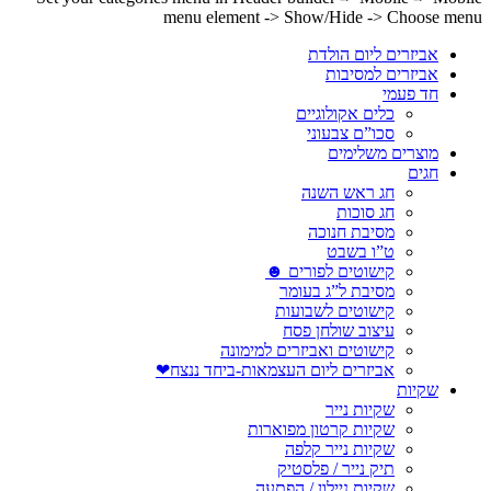
menu element -> Show/Hide -> Choose menu
אביזרים ליום הולדת
אביזרים למסיבות
חד פעמי
כלים אקולוגיים
סכו”ם צבעוני
מוצרים משלימים
חגים
חג ראש השנה
חג סוכות
מסיבת חנוכה
ט”ו בשבט
קישוטים לפורים ☻
מסיבת ל”ג בעומר
קישוטים לשבועות
עיצוב שולחן פסח
קישוטים ואביזרים למימונה
אביזרים ליום העצמאות-ביחד ננצח❤
שקיות
שקיות נייר
שקיות קרטון מפוארות
שקיות נייר קלפה
תיק נייר / פלסטיק
שקיות ניילון / הפתעה