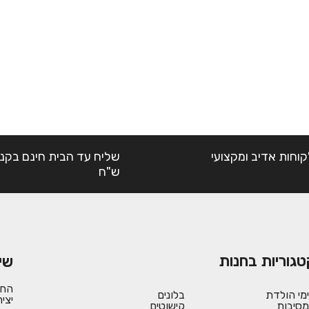
קוחות אדיב ומקצועי
ש"ח
טגוריות בחנות
שי
החש
ימי הולדת
בלונים
יצי
מסיבות
קישוטים