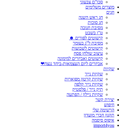
סכו”ם צבעוני
מוצרים משלימים
חגים
חג ראש השנה
חג סוכות
מסיבת חנוכה
ט”ו בשבט
קישוטים לפורים ☻
מסיבת ל”ג בעומר
קישוטים לשבועות
עיצוב שולחן פסח
קישוטים ואביזרים למימונה
אביזרים ליום העצמאות-ביחד ננצח❤
שקיות
שקיות נייר
שקיות קרטון מפוארות
שקיות נייר קלפה
תיק נייר / פלסטיק
שקיות ניילון / הפתעה
יצירת קשר
חיפוש
הרשימה שלי
תקנון חברי מועדון
איפוס סיסמה
import4you