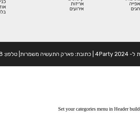
כני
אפייה
אריזות
אוד
חגים
אירועים
בלו
פון: 054-7225898
Set your categories menu in Header bui