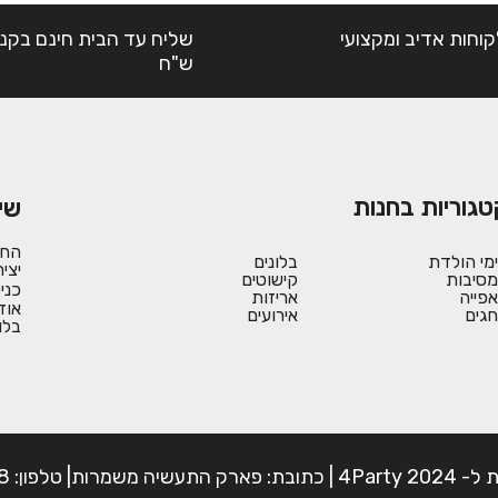
קוחות אדיב ומקצועי
ש"ח
טגוריות בחנות
שי
החש
ימי הולדת
בלונים
יצי
מסיבות
קישוטים
כני
אפייה
אריזות
אוד
חגים
אירועים
בלו
פון: 054-7225898