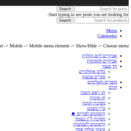
Search
Start typing to see posts you are looking for.
Search
Menu
Categories
lder -> Mobile -> Mobile menu element -> Show/Hide -> Choose menu
אביזרים ליום הולדת
אביזרים למסיבות
חד פעמי
כלים אקולוגיים
סכו”ם צבעוני
מוצרים משלימים
חגים
חג ראש השנה
חג סוכות
מסיבת חנוכה
ט”ו בשבט
קישוטים לפורים ☻
מסיבת ל”ג בעומר
קישוטים לשבועות
עיצוב שולחן פסח