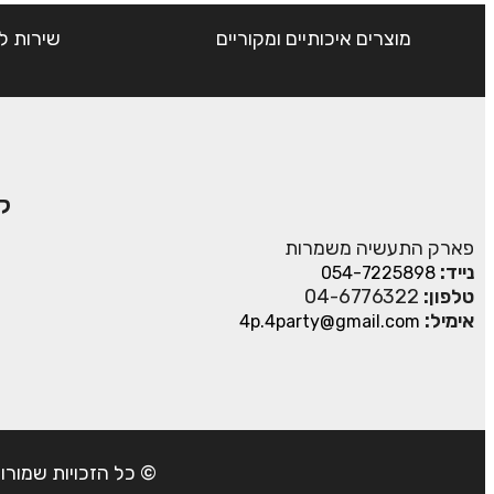
מוצרים איכותיים ומקוריים
שירות ל
ק
פארק התעשיה משמרות
נייד:
054-7225898
טלפון:
04-6776322
אימיל:
4p.4party@gmail.com
© כל הזכויות שמורות ל- 4Party 2024 | כתובת: פארק התעשיה משמרות| טל