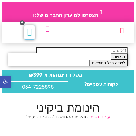
הצטרפו למועדון החברים שלנו
0
תקנון חברי מועדון
החברים של 4party
מוצרים משלימים
תוצאות
לצפיה בכל התוצאות
משלוח חינם
החל מ-₪399
פתח
לקוחות עסקיים?
סרגל
054-7225898
נגישו
הינומת ביקיני
עמוד הבית
מוצרים המתויגים “הינומת ביקיני”