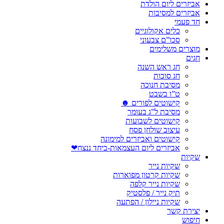
אביזרים ליום הולדת
אביזרים למסיבות
חד פעמי
כלים אקולוגיים
סכו”ם צבעוני
מוצרים משלימים
חגים
חג ראש השנה
חג סוכות
מסיבת חנוכה
ט”ו בשבט
קישוטים לפורים ☻
מסיבת ל”ג בעומר
קישוטים לשבועות
עיצוב שולחן פסח
קישוטים ואביזרים למימונה
אביזרים ליום העצמאות-ביחד ננצח❤
שקיות
שקיות נייר
שקיות קרטון מפוארות
שקיות נייר קלפה
תיק נייר / פלסטיק
שקיות ניילון / הפתעה
יצירת קשר
חיפוש