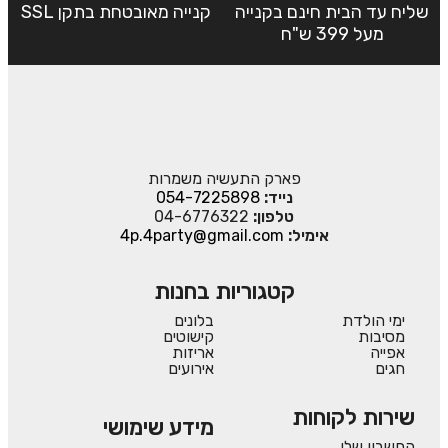
שליח עד הבית חינם בקנייה
קנייה מאובטחת בתקן SSL
מעל 399 ש"ח
פארק התעשיה משמרות
נייד:
054-7225898
טלפון:
04-6776322
אימיל:
4p.4party@gmail.com
קטגוריות בחנות
ימי הולדת
בלונים
מסיבות
קישוטים
אפייה
אריזות
חגים
אירועים
שירות לקוחות
מידע שימושי
החשבון שלי