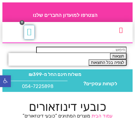
הצטרפו למועדון החברים שלנו
0
תקנון חברי מועדון
החברים של 4party
מוצרים משלימים
תוצאות
לצפיה בכל התוצאות
משלוח חינם
החל מ-₪399
פתח
לקוחות עסקיים?
סרגל
054-7225898
נגישו
כובעי דינוזאורים
עמוד הבית
מוצרים המתויגים “כובעי דינוזאורים”