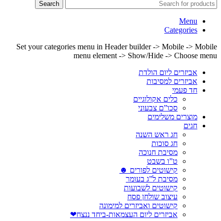
Search
Menu
Categories
Set your categories menu in Header builder -> Mobile -> Mobile
menu element -> Show/Hide -> Choose menu
אביזרים ליום הולדת
אביזרים למסיבות
חד פעמי
כלים אקולוגיים
סכו”ם צבעוני
מוצרים משלימים
חגים
חג ראש השנה
חג סוכות
מסיבת חנוכה
ט”ו בשבט
קישוטים לפורים ☻
מסיבת ל”ג בעומר
קישוטים לשבועות
עיצוב שולחן פסח
קישוטים ואביזרים למימונה
אביזרים ליום העצמאות-ביחד ננצח❤