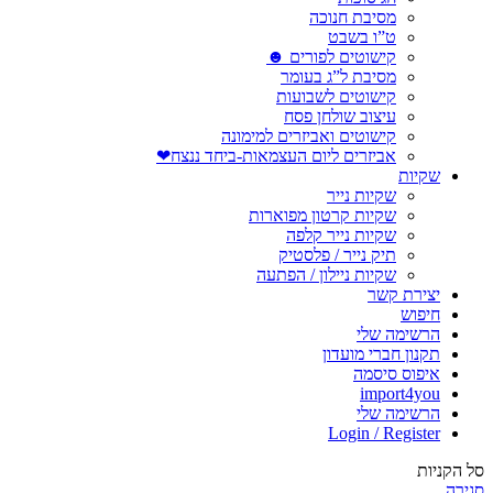
מסיבת חנוכה
ט”ו בשבט
קישוטים לפורים ☻
מסיבת ל”ג בעומר
קישוטים לשבועות
עיצוב שולחן פסח
קישוטים ואביזרים למימונה
אביזרים ליום העצמאות-ביחד ננצח❤
שקיות
שקיות נייר
שקיות קרטון מפוארות
שקיות נייר קלפה
תיק נייר / פלסטיק
שקיות ניילון / הפתעה
יצירת קשר
חיפוש
הרשימה שלי
תקנון חברי מועדון
איפוס סיסמה
import4you
הרשימה שלי
Login / Register
סל הקניות
סגירה