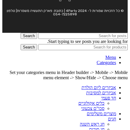
© כל הזכויות שמורות ל- 4Party 2024 | כתובת: פארק התעשיה משמרות| טלפון:
054-7225898
Search
Start typing to see posts you are looking for.
Search
Menu
Categories
Set your categories menu in Header builder -> Mobile -> Mobile
menu element -> Show/Hide -> Choose menu
אביזרים ליום הולדת
אביזרים למסיבות
חד פעמי
כלים אקולוגיים
סכו”ם צבעוני
מוצרים משלימים
חגים
חג ראש השנה
חג סוכות