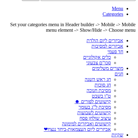
Menu
Categories
Set your categories menu in Header builder -> Mobile -> Mobile
menu element -> Show/Hide -> Choose menu
אביזרים ליום הולדת
אביזרים למסיבות
חד פעמי
כלים אקולוגיים
סכו”ם צבעוני
מוצרים משלימים
חגים
חג ראש השנה
חג סוכות
מסיבת חנוכה
ט”ו בשבט
קישוטים לפורים ☻
מסיבת ל”ג בעומר
קישוטים לשבועות
עיצוב שולחן פסח
קישוטים ואביזרים למימונה
אביזרים ליום העצמאות-ביחד ננצח❤
שקיות