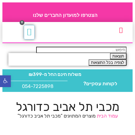
הצטרפו למועדון החברים שלנו
0
תקנון חברי מועדון
החברים של 4party
מוצרים משלימים
תוצאות
לצפיה בכל התוצאות
משלוח חינם
החל מ-₪399
פתח
לקוחות עסקיים?
סרגל
054-7225898
נגישו
מכבי תל אביב כדורגל
עמוד הבית
מוצרים המתויגים “מכבי תל אביב כדורגל”