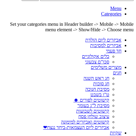
Menu
Categories
Set your categories menu in Header builder -> Mobile -> Mobile
menu element -> Show/Hide -> Choose menu
אביזרים ליום הולדת
אביזרים למסיבות
חד פעמי
כלים אקולוגיים
סכו”ם צבעוני
מוצרים משלימים
חגים
חג ראש השנה
חג סוכות
מסיבת חנוכה
ט”ו בשבט
קישוטים לפורים ☻
מסיבת ל”ג בעומר
קישוטים לשבועות
עיצוב שולחן פסח
קישוטים ואביזרים למימונה
אביזרים ליום העצמאות-ביחד ננצח❤
שקיות