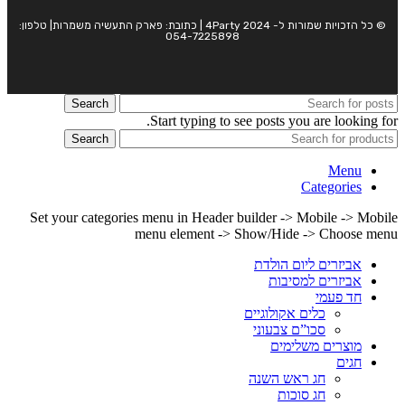
© כל הזכויות שמורות ל- 4Party 2024 | כתובת: פארק התעשיה משמרות| טלפון:
054-7225898
Search
Start typing to see posts you are looking for.
Search
Menu
Categories
Set your categories menu in Header builder -> Mobile -> Mobile
menu element -> Show/Hide -> Choose menu
אביזרים ליום הולדת
אביזרים למסיבות
חד פעמי
כלים אקולוגיים
סכו”ם צבעוני
מוצרים משלימים
חגים
חג ראש השנה
חג סוכות