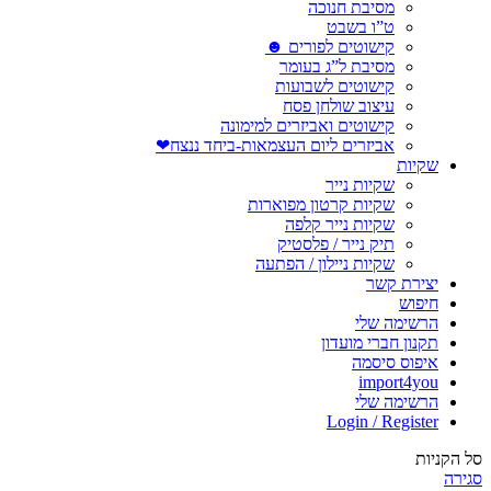
מסיבת חנוכה
ט”ו בשבט
קישוטים לפורים ☻
מסיבת ל”ג בעומר
קישוטים לשבועות
עיצוב שולחן פסח
קישוטים ואביזרים למימונה
אביזרים ליום העצמאות-ביחד ננצח❤
שקיות
שקיות נייר
שקיות קרטון מפוארות
שקיות נייר קלפה
תיק נייר / פלסטיק
שקיות ניילון / הפתעה
יצירת קשר
חיפוש
הרשימה שלי
תקנון חברי מועדון
איפוס סיסמה
import4you
הרשימה שלי
Login / Register
סל הקניות
סגירה