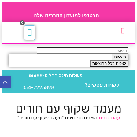
הצטרפו למועדון החברים שלנו
0
תקנון חברי מועדון
החברים של 4party
מוצרים משלימים
תוצאות
לצפיה בכל התוצאות
משלוח חינם
החל מ-₪399
פתח
לקוחות עסקיים?
סרגל
054-7225898
נגישו
מעמד שקוף עם חורים
עמוד הבית
מוצרים המתויגים “מעמד שקוף עם חורים”