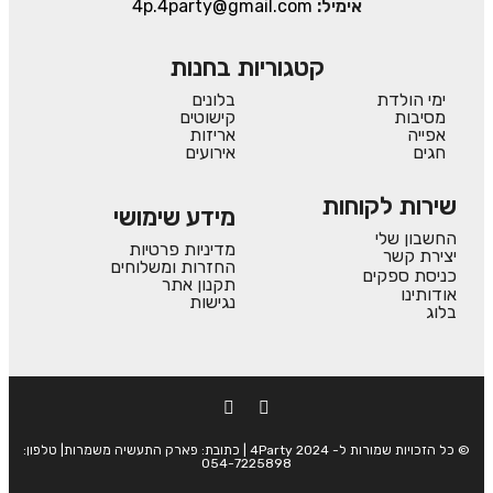
אימיל:
4p.4party@gmail.com
קטגוריות בחנות
ימי הולדת
בלונים
מסיבות
קישוטים
אפייה
אריזות
חגים
אירועים
שירות לקוחות
מידע שימושי
החשבון שלי
מדיניות פרטיות
יצירת קשר
החזרות ומשלוחים
כניסת ספקים
תקנון אתר
אודותינו
נגישות
בלוג
© כל הזכויות שמורות ל- 4Party 2024 | כתובת: פארק התעשיה משמרות| טלפון:
054-7225898