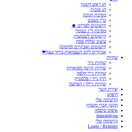
חג ראש השנה
חג סוכות
מסיבת חנוכה
ט”ו בשבט
קישוטים לפורים ☻
מסיבת ל”ג בעומר
קישוטים לשבועות
עיצוב שולחן פסח
קישוטים ואביזרים למימונה
אביזרים ליום העצמאות-ביחד ננצח❤
שקיות
שקיות נייר
שקיות קרטון מפוארות
שקיות נייר קלפה
תיק נייר / פלסטיק
שקיות ניילון / הפתעה
יצירת קשר
חיפוש
הרשימה שלי
תקנון חברי מועדון
איפוס סיסמה
import4you
הרשימה שלי
Login / Register