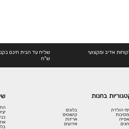
קוחות אדיב ומקצועי
ש"ח
טגוריות בחנות
שי
החש
ימי הולדת
בלונים
יצי
מסיבות
קישוטים
כני
אפייה
אריזות
אוד
חגים
אירועים
בלו