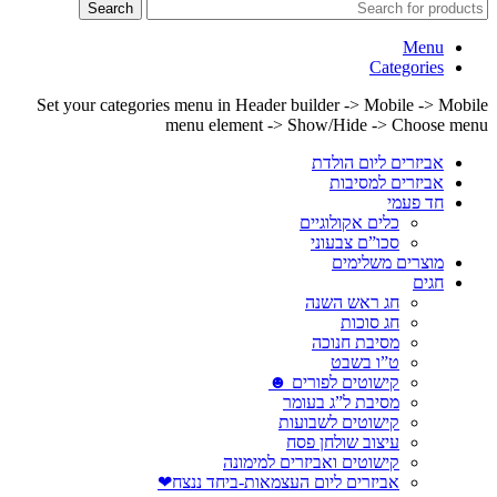
Search
Menu
Categories
Set your categories menu in Header builder -> Mobile -> Mobile
menu element -> Show/Hide -> Choose menu
אביזרים ליום הולדת
אביזרים למסיבות
חד פעמי
כלים אקולוגיים
סכו”ם צבעוני
מוצרים משלימים
חגים
חג ראש השנה
חג סוכות
מסיבת חנוכה
ט”ו בשבט
קישוטים לפורים ☻
מסיבת ל”ג בעומר
קישוטים לשבועות
עיצוב שולחן פסח
קישוטים ואביזרים למימונה
אביזרים ליום העצמאות-ביחד ננצח❤