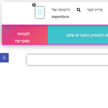
0
יצירת קשר
הרשימה שלי
import4you
לקוחות
 למועדון החברים שלנו
עסקיים?
פתח
סרגל
נגישו