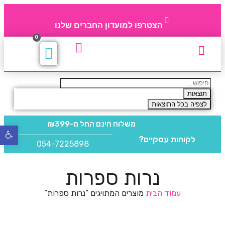
הצטרפו למועדון החברים שלנו
0
תקנון חברי מועדון
החברים של 4party
מוצרים משלימים
תוצאות
לצפיה בכל התוצאות
משלוח חינם
החל מ-₪399
פתח
לקוחות עסקיים?
סרגל
054-7225898
נגישו
נרות ספרות
עמוד הבית
מוצרים המתויגים “נרות ספרות”