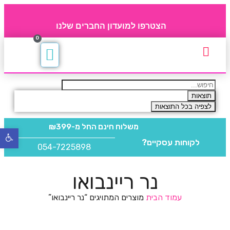
הצטרפו למועדון החברים שלנו
0
תקנון חברי מועדון
החברים של 4party
מוצרים משלימים
תוצאות
לצפיה בכל התוצאות
משלוח חינם
החל מ-₪399
פתח
לקוחות עסקיים?
סרגל
054-7225898
נגישו
נר ריינבואו
עמוד הבית
מוצרים המתויגים “נר ריינבואו”