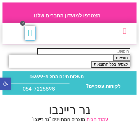
הצטרפו למועדון החברים שלנו
0
תקנון חברי מועדון
החברים של 4party
מוצרים משלימים
תוצאות
לצפיה בכל התוצאות
משלוח חינם
החל מ-₪399
פתח
לקוחות עסקיים?
סרגל
054-7225898
נגישו
נר ריינבו
עמוד הבית
מוצרים המתויגים “נר ריינבו”