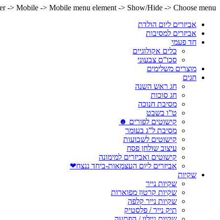
lder -> Mobile -> Mobile menu element -> Show/Hide -> Choose menu
אביזרים ליום הולדת
אביזרים למסיבות
חד פעמי
כלים אקולוגיים
סכו”ם צבעוני
מוצרים משלימים
חגים
חג ראש השנה
חג סוכות
מסיבת חנוכה
ט”ו בשבט
קישוטים לפורים ☻
מסיבת ל”ג בעומר
קישוטים לשבועות
עיצוב שולחן פסח
קישוטים ואביזרים למימונה
אביזרים ליום העצמאות-ביחד ננצח❤
שקיות
שקיות נייר
שקיות קרטון מפוארות
שקיות נייר קלפה
תיק נייר / פלסטיק
שקיות ניילון / הפתעה