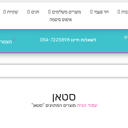
בות
חד פעמי
מוצרים משלימים
חגים
שקיות
איפוס סיסמה
לשאלות חייגו
054-7225898
הצטרפו
סטאן
עמוד הבית
מוצרים המתויגים “סטאן”