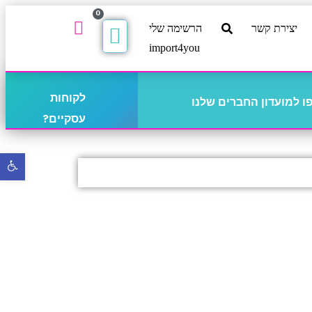
0
יצירת קשר
הרשימה שלי
import4you
לקוחות
 למועדון החברים שלנו
עסקיים?
פתח
סרגל
נגישו