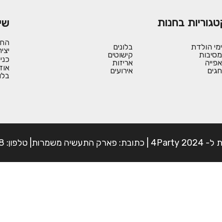
טגוריות בחנות
שי
החש
ימי הולדת
בלונים
יצי
מסיבות
קישוטים
כני
אפייה
אריזות
אוד
חגים
אירועים
בלו
פון: 054-7225898