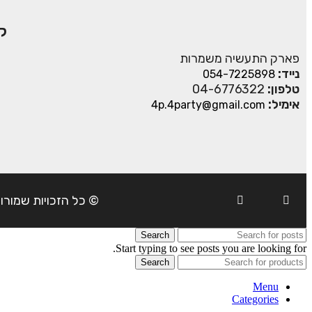
ק
פארק התעשיה משמרות
נייד:
054-7225898
טלפון:
04-6776322
אימיל:
4p.4party@gmail.com
© כל הזכויות שמורות ל- 4Party 2024 | כתובת: פארק התעשיה משמרות| טל
Search
Start typing to see posts you are looking for.
Search
Menu
Categories