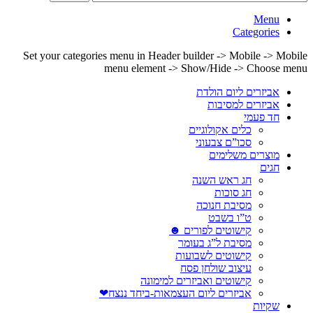
Menu
Categories
Set your categories menu in Header builder -> Mobile -> Mobile
menu element -> Show/Hide -> Choose menu
אביזרים ליום הולדת
אביזרים למסיבות
חד פעמי
כלים אקולוגיים
סכו”ם צבעוני
מוצרים משלימים
חגים
חג ראש השנה
חג סוכות
מסיבת חנוכה
ט”ו בשבט
קישוטים לפורים ☻
מסיבת ל”ג בעומר
קישוטים לשבועות
עיצוב שולחן פסח
קישוטים ואביזרים למימונה
אביזרים ליום העצמאות-ביחד ננצח❤
שקיות