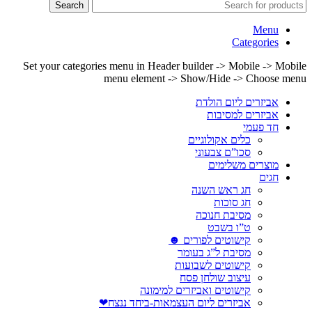
Search
Menu
Categories
Set your categories menu in Header builder -> Mobile -> Mobile
menu element -> Show/Hide -> Choose menu
אביזרים ליום הולדת
אביזרים למסיבות
חד פעמי
כלים אקולוגיים
סכו”ם צבעוני
מוצרים משלימים
חגים
חג ראש השנה
חג סוכות
מסיבת חנוכה
ט”ו בשבט
קישוטים לפורים ☻
מסיבת ל”ג בעומר
קישוטים לשבועות
עיצוב שולחן פסח
קישוטים ואביזרים למימונה
אביזרים ליום העצמאות-ביחד ננצח❤