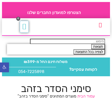
הצטרפו למועדון החברים שלנו
0
תקנון חברי מועדון
החברים של 4party
מוצרים משלימים
תוצאות
לצפיה בכל התוצאות
משלוח חינם
החל מ-₪399
פתח
לקוחות עסקיים?
סרגל
054-7225898
נגישו
סימני הסדר בזהב
עמוד הבית
מוצרים המתויגים “סימני הסדר בזהב”