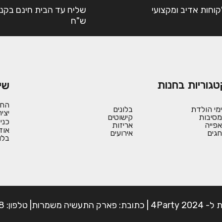
קוחות אדיב ומקצועי
ש"ח
טגוריות בחנות
שי
החש
ימי הולדת
בלונים
יצי
מסיבות
קישוטים
כני
אפייה
אריזות
אוד
חגים
אירועים
בלו
פון: 054-7225898