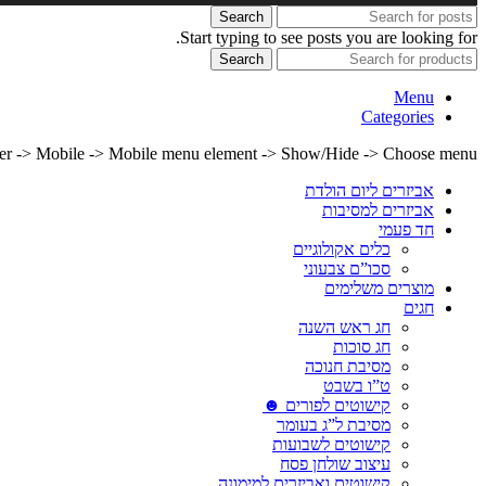
Search
Start typing to see posts you are looking for.
Search
Menu
Categories
lder -> Mobile -> Mobile menu element -> Show/Hide -> Choose menu
אביזרים ליום הולדת
אביזרים למסיבות
חד פעמי
כלים אקולוגיים
סכו”ם צבעוני
מוצרים משלימים
חגים
חג ראש השנה
חג סוכות
מסיבת חנוכה
ט”ו בשבט
קישוטים לפורים ☻
מסיבת ל”ג בעומר
קישוטים לשבועות
עיצוב שולחן פסח
קישוטים ואביזרים למימונה