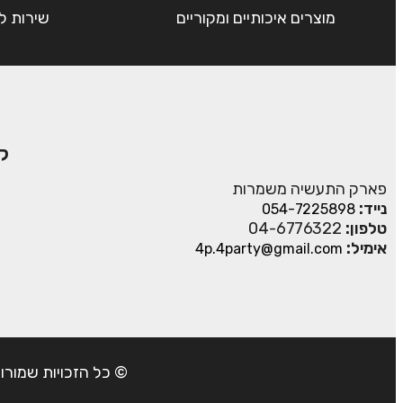
מוצרים איכותיים ומקוריים
שירות ל
ק
פארק התעשיה משמרות
נייד:
054-7225898
טלפון:
04-6776322
אימיל:
4p.4party@gmail.com
© כל הזכויות שמורות ל- 4Party 2024 | כתובת: פארק התעשיה משמרות| טל