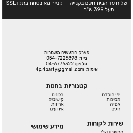
שליח עד הבית חינם בקנייה
קנייה מאובטחת בתקן SSL
מעל 399 ש"ח
פארק התעשיה משמרות
נייד:
054-7225898
טלפון:
04-6776322
אימיל:
4p.4party@gmail.com
קטגוריות בחנות
ימי הולדת
בלונים
מסיבות
קישוטים
אפייה
אריזות
חגים
אירועים
שירות לקוחות
מידע שימושי
החשבון שלי