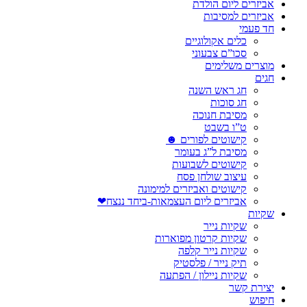
אביזרים ליום הולדת
אביזרים למסיבות
חד פעמי
כלים אקולוגיים
סכו”ם צבעוני
מוצרים משלימים
חגים
חג ראש השנה
חג סוכות
מסיבת חנוכה
ט”ו בשבט
קישוטים לפורים ☻
מסיבת ל”ג בעומר
קישוטים לשבועות
עיצוב שולחן פסח
קישוטים ואביזרים למימונה
אביזרים ליום העצמאות-ביחד ננצח❤
שקיות
שקיות נייר
שקיות קרטון מפוארות
שקיות נייר קלפה
תיק נייר / פלסטיק
שקיות ניילון / הפתעה
יצירת קשר
חיפוש