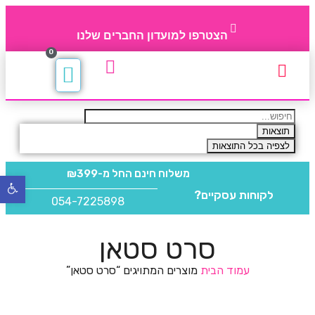
הצטרפו למועדון החברים שלנו
0
תקנון חברי מועדון
החברים של 4party
מוצרים משלימים
תוצאות
לצפיה בכל התוצאות
משלוח חינם
החל מ-₪399
פתח
לקוחות עסקיים?
סרגל
054-7225898
נגישו
סרט סטאן
עמוד הבית
מוצרים המתויגים “סרט סטאן”