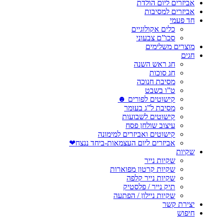
אביזרים ליום הולדת
אביזרים למסיבות
חד פעמי
כלים אקולוגיים
סכו”ם צבעוני
מוצרים משלימים
חגים
חג ראש השנה
חג סוכות
מסיבת חנוכה
ט”ו בשבט
קישוטים לפורים ☻
מסיבת ל”ג בעומר
קישוטים לשבועות
עיצוב שולחן פסח
קישוטים ואביזרים למימונה
אביזרים ליום העצמאות-ביחד ננצח❤
שקיות
שקיות נייר
שקיות קרטון מפוארות
שקיות נייר קלפה
תיק נייר / פלסטיק
שקיות ניילון / הפתעה
יצירת קשר
חיפוש