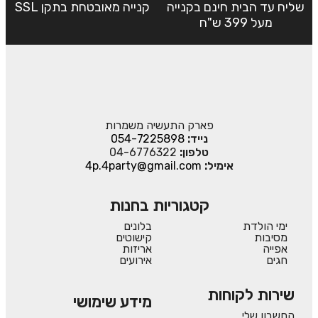
שליח עד הבית חינם בקנייה
קנייה מאובטחת בתקן SSL
מעל 399 ש"ח
פארק התעשיה משמרות
נייד:
054-7225898
טלפון:
04-6776322
אימיל:
4p.4party@gmail.com
קטגוריות בחנות
ימי הולדת
בלונים
מסיבות
קישוטים
אפייה
אריזות
חגים
אירועים
שירות לקוחות
מידע שימושי
החשבון שלי