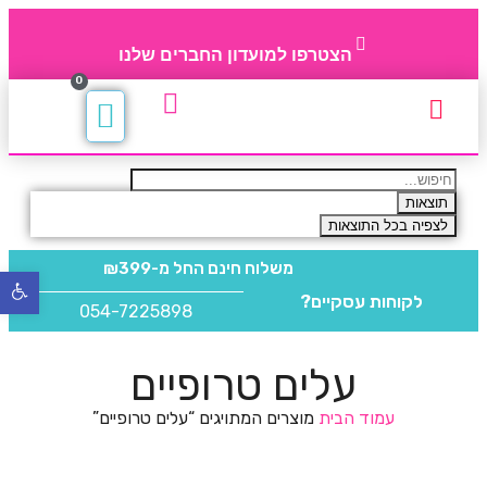
הצטרפו למועדון החברים שלנו
0
תקנון חברי מועדון
החברים של 4party
מוצרים משלימים
תוצאות
לצפיה בכל התוצאות
משלוח חינם
החל מ-₪399
פתח
לקוחות עסקיים?
סרגל
054-7225898
נגישו
עלים טרופיים
עמוד הבית
מוצרים המתויגים “עלים טרופיים”