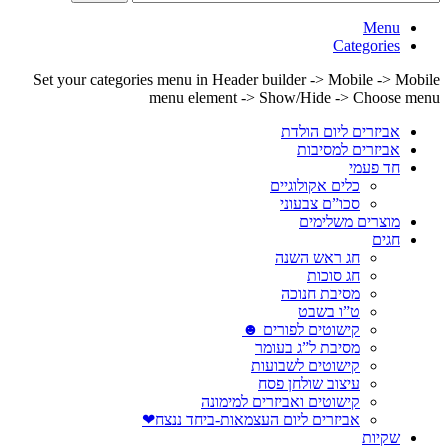
Menu
Categories
Set your categories menu in Header builder -> Mobile -> Mobile
menu element -> Show/Hide -> Choose menu
אביזרים ליום הולדת
אביזרים למסיבות
חד פעמי
כלים אקולוגיים
סכו”ם צבעוני
מוצרים משלימים
חגים
חג ראש השנה
חג סוכות
מסיבת חנוכה
ט”ו בשבט
קישוטים לפורים ☻
מסיבת ל”ג בעומר
קישוטים לשבועות
עיצוב שולחן פסח
קישוטים ואביזרים למימונה
אביזרים ליום העצמאות-ביחד ננצח❤
שקיות