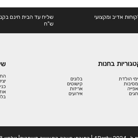
קוחות אדיב ומקצועי
ש"ח
טגוריות בחנות
שי
החש
ימי הולדת
בלונים
יצי
מסיבות
קישוטים
כני
אפייה
אריזות
אוד
חגים
אירועים
בלו