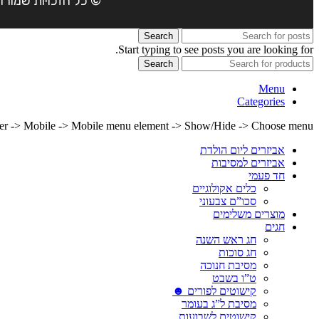
© כל הזכויות שמורות ל- 4Party 2024 | כתובת: פארק התעשיה משמרות| טל
Search
Start typing to see posts you are looking for.
Search
Menu
Categories
lder -> Mobile -> Mobile menu element -> Show/Hide -> Choose menu
אביזרים ליום הולדת
אביזרים למסיבות
חד פעמי
כלים אקולוגיים
סכו”ם צבעוני
מוצרים משלימים
חגים
חג ראש השנה
חג סוכות
מסיבת חנוכה
ט”ו בשבט
קישוטים לפורים ☻
מסיבת ל”ג בעומר
קישוטים לשבועות