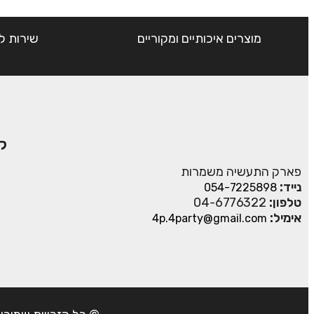
מוצרים איכותיים ומקוריים
שירות ל
ק
פארק התעשיה משמרות
נייד:
054-7225898
טלפון:
04-6776322
אימיל:
4p.4party@gmail.com