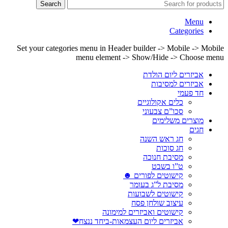
Search
Menu
Categories
Set your categories menu in Header builder -> Mobile -> Mobile
menu element -> Show/Hide -> Choose menu
אביזרים ליום הולדת
אביזרים למסיבות
חד פעמי
כלים אקולוגיים
סכו”ם צבעוני
מוצרים משלימים
חגים
חג ראש השנה
חג סוכות
מסיבת חנוכה
ט”ו בשבט
קישוטים לפורים ☻
מסיבת ל”ג בעומר
קישוטים לשבועות
עיצוב שולחן פסח
קישוטים ואביזרים למימונה
אביזרים ליום העצמאות-ביחד ננצח❤