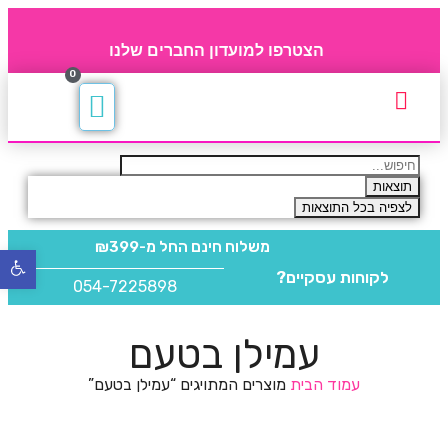
הצטרפו למועדון החברים שלנו
0
תקנון חברי מועדון
החברים של 4party
מוצרים משלימים
תוצאות
לצפיה בכל התוצאות
משלוח חינם
החל מ-₪399
פתח
לקוחות עסקיים?
סרגל
054-7225898
נגישו
עמילן בטעם
עמוד הבית
מוצרים המתויגים “עמילן בטעם”