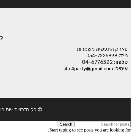
ק
פארק התעשיה משמרות
נייד:
054-7225898
טלפון:
04-6776322
אימיל:
4p.4party@gmail.com
© כל הזכויות שמורות ל- 4Party 2024 | כתובת: פארק התעשיה משמרות| טל
Search
Start typing to see posts you are looking for.