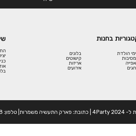
טגוריות בחנות
שי
החש
ימי הולדת
בלונים
יצי
מסיבות
קישוטים
כני
אפייה
אריזות
אוד
חגים
אירועים
בלו
פון: 054-7225898