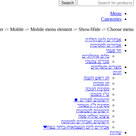
Search
Menu
Categories
lder -> Mobile -> Mobile menu element -> Show/Hide -> Choose menu
אביזרים ליום הולדת
אביזרים למסיבות
חד פעמי
כלים אקולוגיים
סכו”ם צבעוני
מוצרים משלימים
חגים
חג ראש השנה
חג סוכות
מסיבת חנוכה
ט”ו בשבט
קישוטים לפורים ☻
מסיבת ל”ג בעומר
קישוטים לשבועות
עיצוב שולחן פסח
קישוטים ואביזרים למימונה
אביזרים ליום העצמאות-ביחד ננצח❤
שקיות