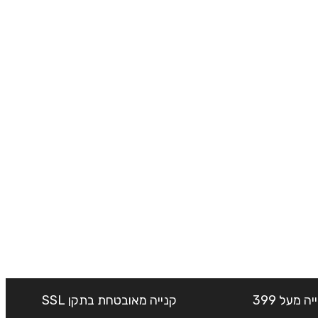
שליח עד הבית חינם בקנייה מעל 399
קנייה מאובטחת בתקן SSL