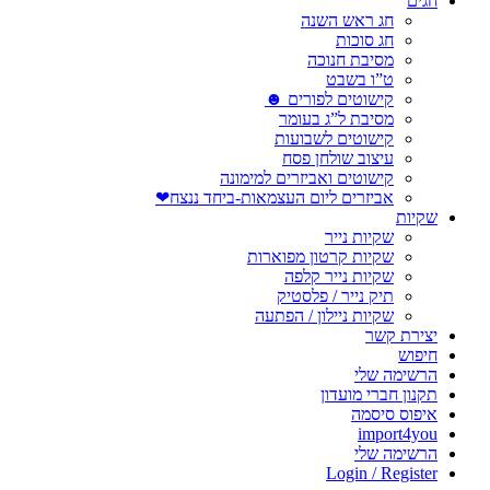
חגים
חג ראש השנה
חג סוכות
מסיבת חנוכה
ט”ו בשבט
קישוטים לפורים ☻
מסיבת ל”ג בעומר
קישוטים לשבועות
עיצוב שולחן פסח
קישוטים ואביזרים למימונה
אביזרים ליום העצמאות-ביחד ננצח❤
שקיות
שקיות נייר
שקיות קרטון מפוארות
שקיות נייר קלפה
תיק נייר / פלסטיק
שקיות ניילון / הפתעה
יצירת קשר
חיפוש
הרשימה שלי
תקנון חברי מועדון
איפוס סיסמה
import4you
הרשימה שלי
Login / Register