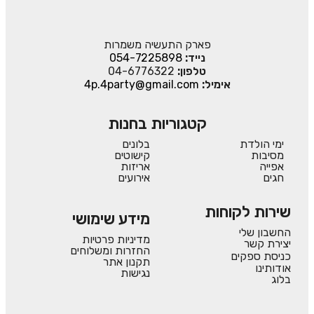
פארק התעשיה משמרות
נייד:
054-7225898
טלפון:
04-6776322
אימיל:
4p.4party@gmail.com
קטגוריות בחנות
ימי הולדת
בלונים
מסיבות
קישוטים
אפייה
אריזות
חגים
אירועים
שירות לקוחות
מידע שימושי
החשבון שלי
מדיניות פרטיות
יצירת קשר
החזרות ומשלוחים
כניסת ספקים
תקנון אתר
אודותינו
נגישות
בלוג