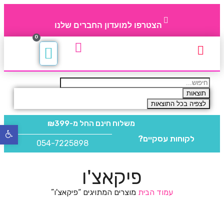
הצטרפו למועדון החברים שלנו
0
תקנון חברי מועדון
החברים של 4party
מוצרים משלימים
תוצאות
לצפיה בכל התוצאות
משלוח חינם
החל מ-₪399
פתח
לקוחות עסקיים?
סרגל
054-7225898
נגישו
פיקאצ'ו
עמוד הבית
מוצרים המתויגים “פיקאצ'ו”