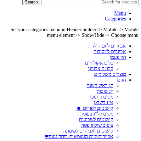
Search
Menu
Categories
Set your categories menu in Header builder -> Mobile -> Mobile
menu element -> Show/Hide -> Choose menu
אביזרים ליום הולדת
אביזרים למסיבות
חד פעמי
כלים אקולוגיים
סכו”ם צבעוני
מוצרים משלימים
חגים
חג ראש השנה
חג סוכות
מסיבת חנוכה
ט”ו בשבט
קישוטים לפורים ☻
מסיבת ל”ג בעומר
קישוטים לשבועות
עיצוב שולחן פסח
קישוטים ואביזרים למימונה
אביזרים ליום העצמאות-ביחד ננצח❤