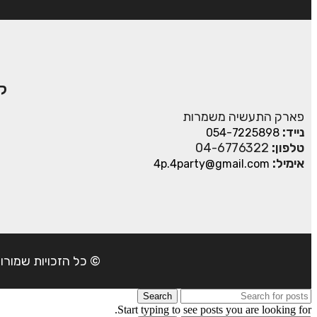
ק
פארק התעשיה משמרות
נייד:
054-7225898
טלפון:
04-6776322
אימיל:
4p.4party@gmail.com
© כל הזכויות שמורות ל- 4Party 2024 | כתובת: פארק התעשיה משמרות| טל
Search
Start typing to see posts you are looking for.