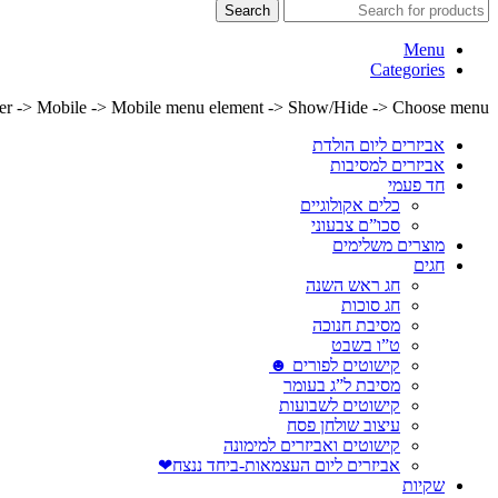
Search
Menu
Categories
lder -> Mobile -> Mobile menu element -> Show/Hide -> Choose menu
אביזרים ליום הולדת
אביזרים למסיבות
חד פעמי
כלים אקולוגיים
סכו”ם צבעוני
מוצרים משלימים
חגים
חג ראש השנה
חג סוכות
מסיבת חנוכה
ט”ו בשבט
קישוטים לפורים ☻
מסיבת ל”ג בעומר
קישוטים לשבועות
עיצוב שולחן פסח
קישוטים ואביזרים למימונה
אביזרים ליום העצמאות-ביחד ננצח❤
שקיות