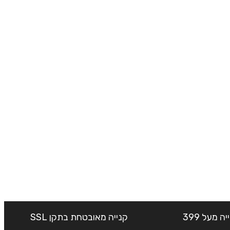
שליח עד הבית חינם בקנייה מעל 399
קנייה מאובטחת בתקן SSL