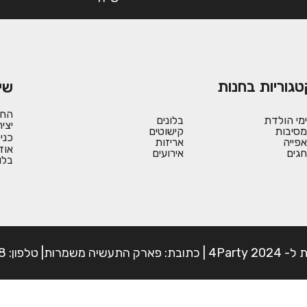
טגוריות בחנות
שי
החש
ימי הולדת
בלונים
יצי
מסיבות
קישוטים
כני
אפייה
אריזות
אוד
חגים
אירועים
בלו
פון: 054-7225898