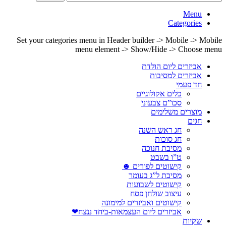
Menu
Categories
Set your categories menu in Header builder -> Mobile -> Mobile
menu element -> Show/Hide -> Choose menu
אביזרים ליום הולדת
אביזרים למסיבות
חד פעמי
כלים אקולוגיים
סכו”ם צבעוני
מוצרים משלימים
חגים
חג ראש השנה
חג סוכות
מסיבת חנוכה
ט”ו בשבט
קישוטים לפורים ☻
מסיבת ל”ג בעומר
קישוטים לשבועות
עיצוב שולחן פסח
קישוטים ואביזרים למימונה
אביזרים ליום העצמאות-ביחד ננצח❤
שקיות