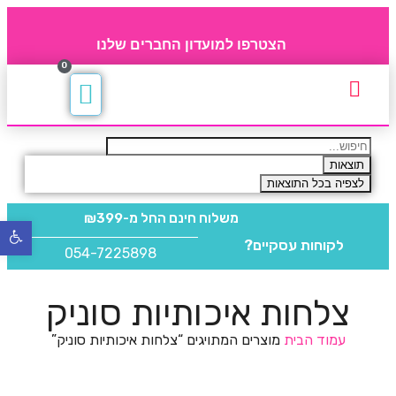
הצטרפו למועדון החברים שלנו
0
תקנון חברי מועדון
החברים של 4party
מוצרים משלימים
תוצאות
לצפיה בכל התוצאות
משלוח חינם
החל מ-₪399
פתח
לקוחות עסקיים?
סרגל
054-7225898
נגישו
צלחות איכותיות סוניק
עמוד הבית
מוצרים המתויגים “צלחות איכותיות סוניק”