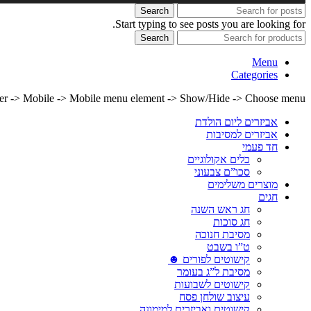
Search
Start typing to see posts you are looking for.
Search
Menu
Categories
lder -> Mobile -> Mobile menu element -> Show/Hide -> Choose menu
אביזרים ליום הולדת
אביזרים למסיבות
חד פעמי
כלים אקולוגיים
סכו”ם צבעוני
מוצרים משלימים
חגים
חג ראש השנה
חג סוכות
מסיבת חנוכה
ט”ו בשבט
קישוטים לפורים ☻
מסיבת ל”ג בעומר
קישוטים לשבועות
עיצוב שולחן פסח
קישוטים ואביזרים למימונה