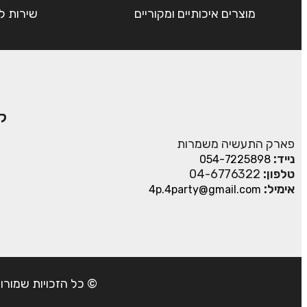
מוצרים איכותיים ומקוריים
שירות ל
ק
פארק התעשיה משמרות
נייד:
054-7225898
טלפון:
04-6776322
אימיל:
4p.4party@gmail.com
© כל הזכויות שמורות ל- 4Party 2024 | כתובת: פארק התעשיה משמרות| טל