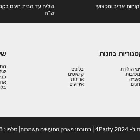
קוחות אדיב ומקצועי
ש"ח
טגוריות בחנות
שי
החש
ימי הולדת
בלונים
יצי
מסיבות
קישוטים
כני
אפייה
אריזות
אוד
חגים
אירועים
בלו
פון: 054-7225898