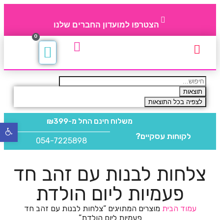
הצטרפו למועדון החברים שלנו
0
תקנון חברי מועדון
החברים של 4party
מוצרים משלימים
תוצאות
לצפיה בכל התוצאות
משלוח חינם
החל מ-₪399
פתח
לקוחות עסקיים?
סרגל
054-7225898
נגישו
צלחות לבנות עם זהב חד
פעמיות ליום הולדת
עמוד הבית
מוצרים המתויגים “צלחות לבנות עם זהב חד
פעמיות ליום הולדת”