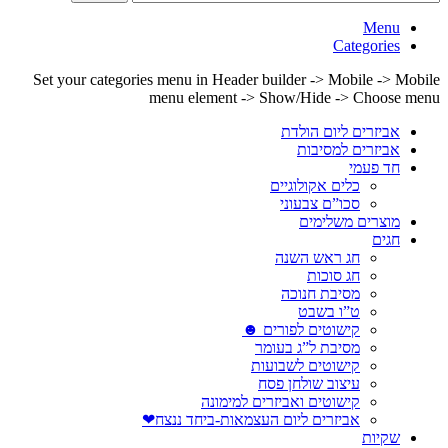
Menu
Categories
Set your categories menu in Header builder -> Mobile -> Mobile
menu element -> Show/Hide -> Choose menu
אביזרים ליום הולדת
אביזרים למסיבות
חד פעמי
כלים אקולוגיים
סכו”ם צבעוני
מוצרים משלימים
חגים
חג ראש השנה
חג סוכות
מסיבת חנוכה
ט”ו בשבט
קישוטים לפורים ☻
מסיבת ל”ג בעומר
קישוטים לשבועות
עיצוב שולחן פסח
קישוטים ואביזרים למימונה
אביזרים ליום העצמאות-ביחד ננצח❤
שקיות