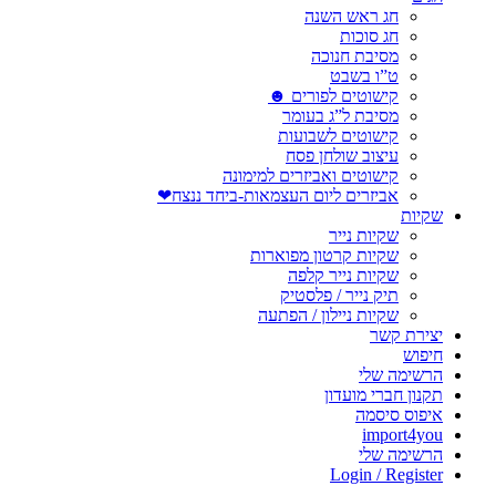
חג ראש השנה
חג סוכות
מסיבת חנוכה
ט”ו בשבט
קישוטים לפורים ☻
מסיבת ל”ג בעומר
קישוטים לשבועות
עיצוב שולחן פסח
קישוטים ואביזרים למימונה
אביזרים ליום העצמאות-ביחד ננצח❤
שקיות
שקיות נייר
שקיות קרטון מפוארות
שקיות נייר קלפה
תיק נייר / פלסטיק
שקיות ניילון / הפתעה
יצירת קשר
חיפוש
הרשימה שלי
תקנון חברי מועדון
איפוס סיסמה
import4you
הרשימה שלי
Login / Register