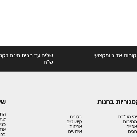
קוחות אדיב ומקצועי
ש"ח
טגוריות בחנות
שי
החש
ימי הולדת
בלונים
יצי
מסיבות
קישוטים
כני
אפייה
אריזות
אוד
חגים
אירועים
בלו