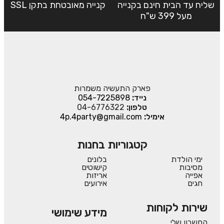
שליח עד הבית חינם בקנייה
קנייה מאובטחת בתקן SSL
מעל 399 ש"ח
פארק התעשיה משמרות
נייד:
054-7225898
טלפון:
04-6776322
אימיל:
4p.4party@gmail.com
קטגוריות בחנות
ימי הולדת
בלונים
מסיבות
קישוטים
אפייה
אריזות
חגים
אירועים
שירות לקוחות
מידע שימושי
החשבון שלי