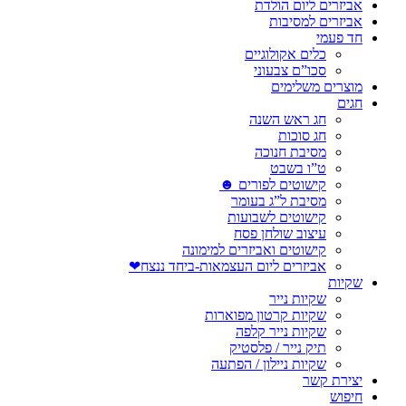
אביזרים ליום הולדת
אביזרים למסיבות
חד פעמי
כלים אקולוגיים
סכו”ם צבעוני
מוצרים משלימים
חגים
חג ראש השנה
חג סוכות
מסיבת חנוכה
ט”ו בשבט
קישוטים לפורים ☻
מסיבת ל”ג בעומר
קישוטים לשבועות
עיצוב שולחן פסח
קישוטים ואביזרים למימונה
אביזרים ליום העצמאות-ביחד ננצח❤
שקיות
שקיות נייר
שקיות קרטון מפוארות
שקיות נייר קלפה
תיק נייר / פלסטיק
שקיות ניילון / הפתעה
יצירת קשר
חיפוש