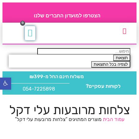
הצטרפו למועדון החברים שלנו
0
תקנון חברי מועדון
החברים של 4party
מוצרים משלימים
תוצאות
לצפיה בכל התוצאות
משלוח חינם
החל מ-₪399
פתח
לקוחות עסקיים?
סרגל
054-7225898
נגישו
צלחות מרובעות עלי דקל
עמוד הבית
מוצרים המתויגים “צלחות מרובעות עלי דקל”